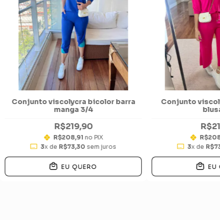
Conjunto viscolycra bicolor barra
Conjunto viscol
manga 3/4
blus
R$219,90
R$21
R$208,91
no PIX
R$208
3
x de
R$73,30
sem juros
3
x de
R$7
EU QUERO
EU