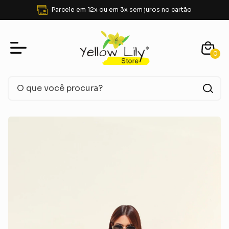
Parcele em 12x ou em 3x sem juros no cartão
0