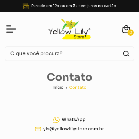
Parcele em 12x ou em 3x sem juros no cartão
0
Contato
Início
Contato
WhatsApp
yls@yellowlilystore.com.br