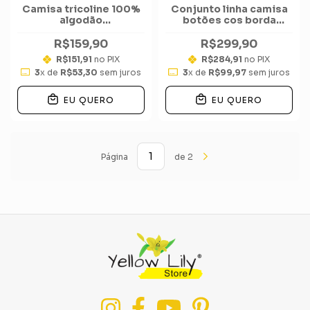
Camisa tricoline 100%
Conjunto linha camisa
algodão
botões cos borda
comprimento médio
nuvem short
R$159,90
R$299,90
R$151,91
no PIX
R$284,91
no PIX
3
x de
R$53,30
sem juros
3
x de
R$99,97
sem juros
EU QUERO
EU QUERO
Página
de 2