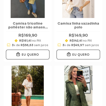
Camisa tricoline
Camisa linha vazadinha
poliéster não amassa
polo
listrada vertical
R$169,90
R$149,90
R$161,41
no PIX
R$142,41
no PIX
3
x de
R$56,63
sem juros
3
x de
R$49,97
sem juros
EU QUERO
EU QUERO