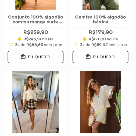
Conjunto 100% algodão
Camisa 100% algodão
camisa manga curta
básica
over bermudinha
R$259,90
R$179,90
R$246,91
no PIX
R$170,91
no PIX
3
x de
R$86,63
sem juros
3
x de
R$59,97
sem juros
EU QUERO
EU QUERO