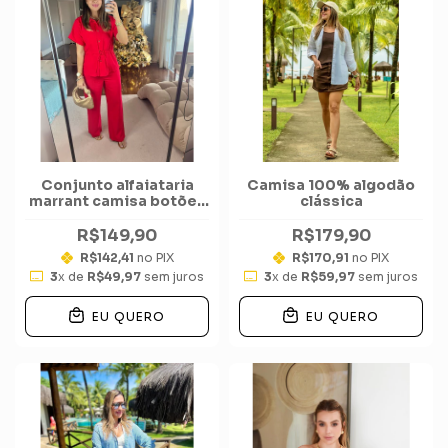
Conjunto alfaiataria
Camisa 100% algodão
marrant camisa botões
clássica
cintinho calça
R$149,90
R$179,90
R$142,41
no PIX
R$170,91
no PIX
3
x de
R$49,97
sem juros
3
x de
R$59,97
sem juros
EU QUERO
EU QUERO