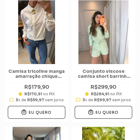
Camisa tricoline manga
Conjunto viscose
amarração chique
camisa short barrinha
quadrada
listras
R$179,90
R$299,90
R$170,91
no PIX
R$284,91
no PIX
3
x de
R$59,97
sem juros
3
x de
R$99,97
sem juros
EU QUERO
EU QUERO