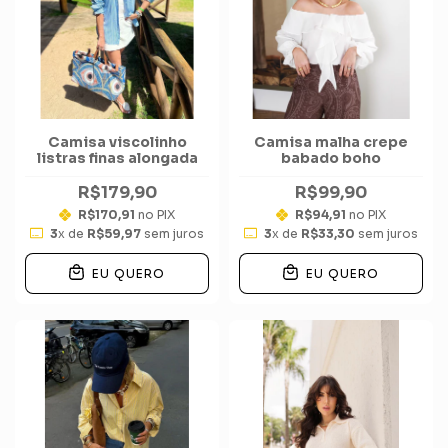
Camisa viscolinho
Camisa malha crepe
listras finas alongada
babado boho
R$179,90
R$99,90
R$170,91
no PIX
R$94,91
no PIX
3
x de
R$59,97
sem juros
3
x de
R$33,30
sem juros
EU QUERO
EU QUERO