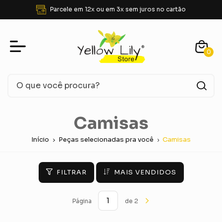
Parcele em 12x ou em 3x sem juros no cartão
0
Camisas
Início
Peças selecionadas pra você
Camisas
FILTRAR
MAIS VENDIDOS
Página
de 2