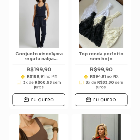
Conjunto viscolycra
Top renda perfeito
regata calça
sem bojo
pespontado ponteiras
R$199,90
R$99,90
R$189,91
no PIX
R$94,91
no PIX
3
x de
R$66,63
sem
3
x de
R$33,30
sem
juros
juros
EU QUERO
EU QUERO