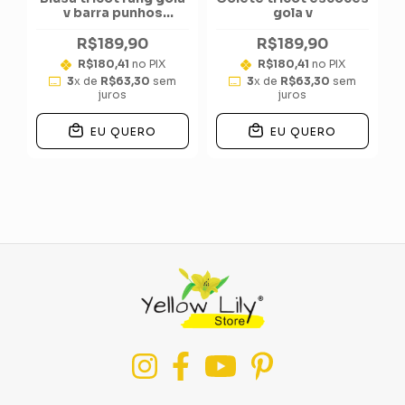
v barra punhos
gola v
listrinhas
R$189,90
R$189,90
R$180,41
no PIX
R$180,41
no PIX
3
x de
R$63,30
sem
3
x de
R$63,30
sem
juros
juros
EU QUERO
EU QUERO