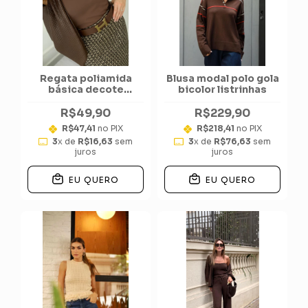
Regata poliamida
Blusa modal polo gola
básica decote
bicolor listrinhas
quadrado
R$49,90
R$229,90
R$47,41
no PIX
R$218,41
no PIX
3
x de
R$16,63
sem
3
x de
R$76,63
sem
juros
juros
EU QUERO
EU QUERO