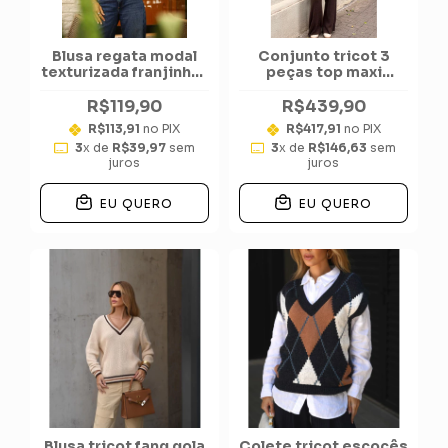
Blusa regata modal
Conjunto tricot 3
texturizada franjinhas
peças top maxi
barra
cardigan calça
R$119,90
R$439,90
R$113,91
no PIX
R$417,91
no PIX
3
x de
R$39,97
sem
3
x de
R$146,63
sem
juros
juros
EU QUERO
EU QUERO
Blusa tricot fang gola
Colete tricot escocês