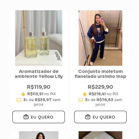
Aromatizador de
Conjunto moletom
ambiente Yellow Lily
flanelado ursinho insp
R$119,90
R$229,90
R$113,91
no PIX
R$218,41
no PIX
3
x de
R$39,97
sem
3
x de
R$76,63
sem
juros
juros
EU QUERO
EU QUERO