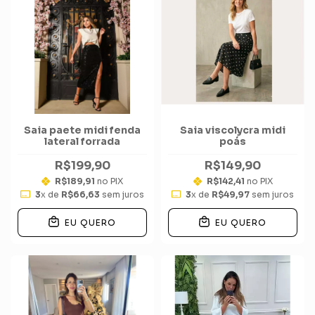
Saia paete midi fenda
Saia viscolycra midi
lateral forrada
poás
R$199,90
R$149,90
R$189,91
no PIX
R$142,41
no PIX
3
x de
R$66,63
sem juros
3
x de
R$49,97
sem juros
EU QUERO
EU QUERO