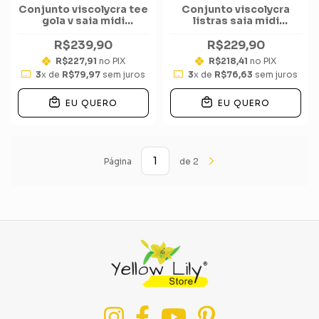
Conjunto viscolycra tee
Conjunto viscolycra
gola v saia midi
listras saia midi
pespontado
cordinha tee cos
R$239,90
R$229,90
R$227,91
no PIX
R$218,41
no PIX
3
x de
R$79,97
sem juros
3
x de
R$76,63
sem juros
EU QUERO
EU QUERO
Página
de 2