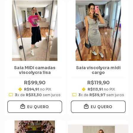
Saia MIDI camadas
Saia viscolycra midi
viscolycra lisa
cargo
R$99,90
R$119,90
R$94,91
no PIX
R$113,91
no PIX
3
x de
R$33,30
sem juros
3
x de
R$39,97
sem juros
EU QUERO
EU QUERO