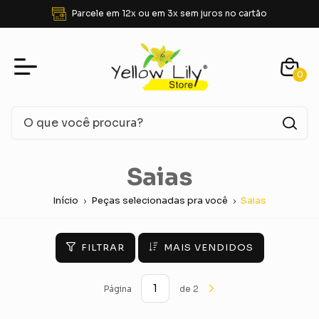
Parcele em 12x ou em 3x sem juros no cartão
0
Saias
Início
Peças selecionadas pra você
Saias
FILTRAR
MAIS VENDIDOS
Página
de 2