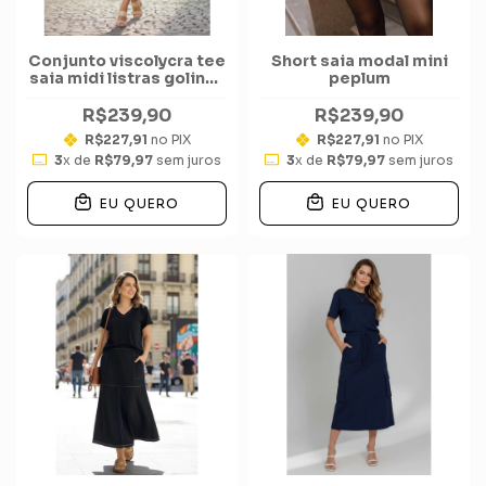
Conjunto viscolycra tee
Short saia modal mini
saia midi listras golinha
peplum
bolso cor
R$239,90
R$239,90
R$227,91
no PIX
R$227,91
no PIX
3
x de
R$79,97
sem juros
3
x de
R$79,97
sem juros
EU QUERO
EU QUERO