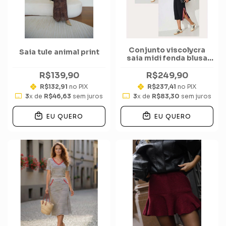
Conjunto viscolycra
Saia tule animal print
saia midi fenda blusa
ombro a ombro Track
R$139,90
R$249,90
R$132,91
no PIX
R$237,41
no PIX
3
x de
R$46,63
sem juros
3
x de
R$83,30
sem juros
EU QUERO
EU QUERO