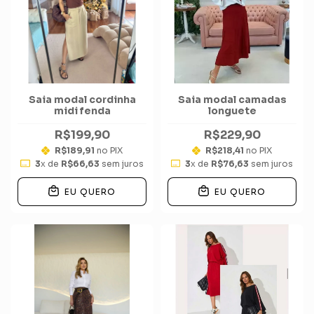
Saia modal cordinha
Saia modal camadas
midi fenda
longuete
R$199,90
R$229,90
R$189,91
no PIX
R$218,41
no PIX
3
x de
R$66,63
sem juros
3
x de
R$76,63
sem juros
EU QUERO
EU QUERO