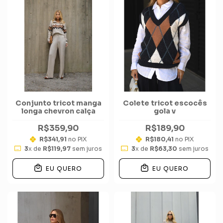
Conjunto tricot manga
Colete tricot escocês
longa chevron calça
gola v
R$359,90
R$189,90
R$341,91
no PIX
R$180,41
no PIX
3
x de
R$119,97
sem juros
3
x de
R$63,30
sem juros
EU QUERO
EU QUERO