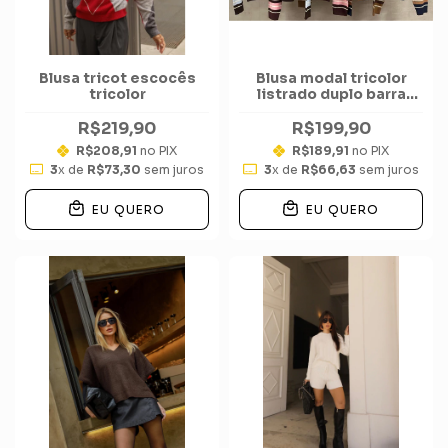
Blusa tricot escocês
Blusa modal tricolor
tricolor
listrado duplo barra
golinha lisos
R$219,90
R$199,90
R$208,91
no PIX
R$189,91
no PIX
3
x de
R$73,30
sem juros
3
x de
R$66,63
sem juros
EU QUERO
EU QUERO