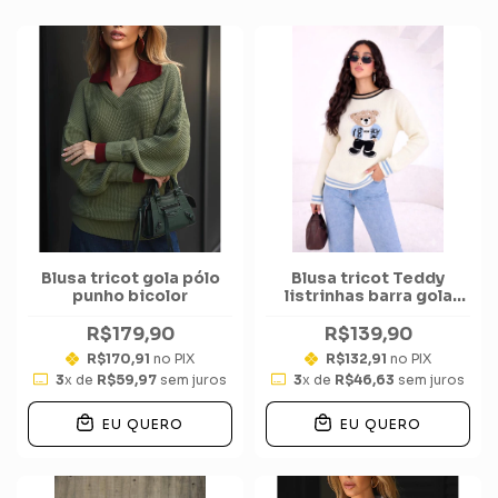
Blusa tricot gola pólo
Blusa tricot Teddy
punho bicolor
listrinhas barra gola
punho
R$179,90
R$139,90
R$170,91
no PIX
R$132,91
no PIX
3
x de
R$59,97
sem juros
3
x de
R$46,63
sem juros
EU QUERO
EU QUERO