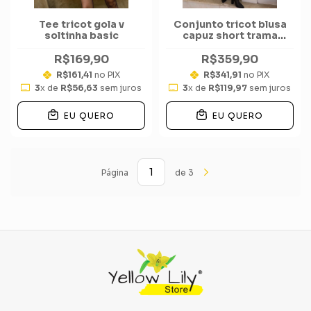
Tee tricot gola v
Conjunto tricot blusa
soltinha basic
capuz short trama
corrente total
R$169,90
R$359,90
R$161,41
no PIX
R$341,91
no PIX
3
x de
R$56,63
sem juros
3
x de
R$119,97
sem juros
EU QUERO
EU QUERO
Página
de 3