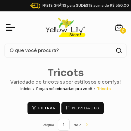
FRETE GRÁTIS para SUDESTE acima de R$ 350,00
0
Tricots
Variedade de tricots super estilosos e comfys!
Início
Peças selecionadas pra você
Tricots
FILTRAR
NOVIDADES
Página
de 3