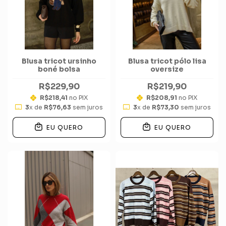
Blusa tricot ursinho
Blusa tricot pólo lisa
boné bolsa
oversize
R$229,90
R$219,90
R$218,41
no PIX
R$208,91
no PIX
3
x de
R$76,63
sem juros
3
x de
R$73,30
sem juros
EU QUERO
EU QUERO