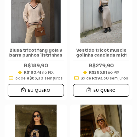
Blusa tricot fang gola v
Vestido tricot muscle
barra punhos listrinhas
golinha canelada midi
R$189,90
R$279,90
R$180,41
no PIX
R$265,91
no PIX
3
x de
R$63,30
sem juros
3
x de
R$93,30
sem juros
EU QUERO
EU QUERO