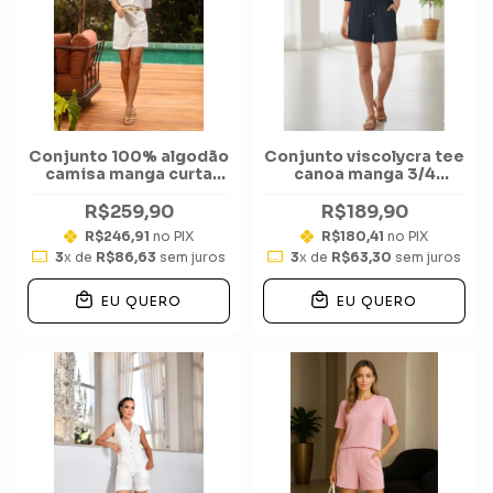
Conjunto 100% algodão
Conjunto viscolycra tee
camisa manga curta
canoa manga 3/4
over bermudinha
short soltinho
R$259,90
R$189,90
R$246,91
no PIX
R$180,41
no PIX
3
x de
R$86,63
sem juros
3
x de
R$63,30
sem juros
EU QUERO
EU QUERO