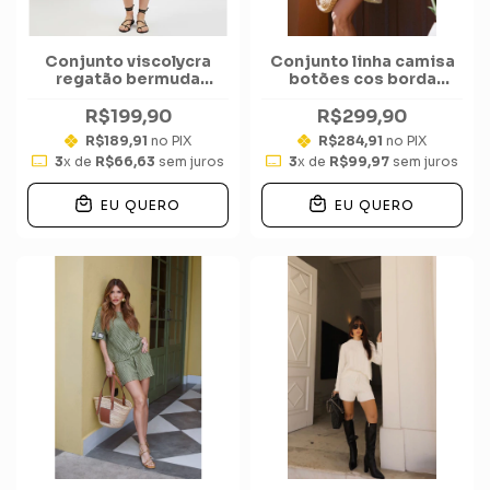
Conjunto viscolycra
Conjunto linha camisa
regatão bermuda
botões cos borda
pespontada ponteiras
nuvem short
R$199,90
R$299,90
R$189,91
no PIX
R$284,91
no PIX
3
x de
R$66,63
sem juros
3
x de
R$99,97
sem juros
EU QUERO
EU QUERO