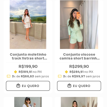
Conjunto moletinho
Conjunto viscose
track listras short
camisa short barrinha
cecilia
listras
R$199,90
R$299,90
R$189,91
no PIX
R$284,91
no PIX
3
x de
R$66,63
sem juros
3
x de
R$99,97
sem juros
EU QUERO
EU QUERO