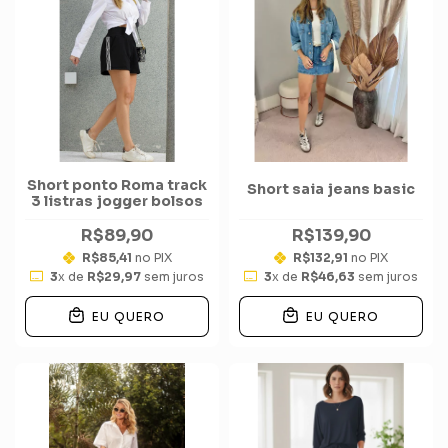
Short ponto Roma track
Short saia jeans basic
3 listras jogger bolsos
R$89,90
R$139,90
R$85,41
no PIX
R$132,91
no PIX
3
x de
R$29,97
sem juros
3
x de
R$46,63
sem juros
EU QUERO
EU QUERO