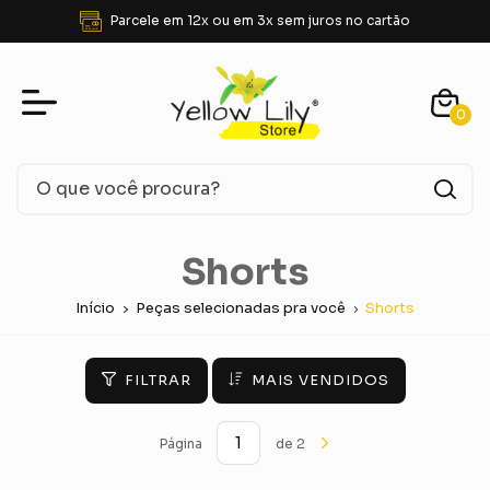
os no cartão
FRETE GRÁTIS para SUDESTE aci
0
Shorts
Início
Peças selecionadas pra você
Shorts
FILTRAR
MAIS VENDIDOS
Página
de 2