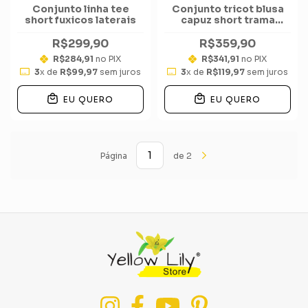
Conjunto linha tee
Conjunto tricot blusa
short fuxicos laterais
capuz short trama
corrente total
R$299,90
R$359,90
R$284,91
no PIX
R$341,91
no PIX
3
x de
R$99,97
sem juros
3
x de
R$119,97
sem juros
EU QUERO
EU QUERO
Página
de 2