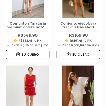
Conjunto alfaiataria
Conjunto viscolycra
premium colete botões
track listras short
dourados bermuda
cecilia
R$349,90
R$169,90
R$332,41
no PIX
R$161,41
no PIX
3
x de
R$116,63
sem juros
3
x de
R$56,63
sem juros
EU QUERO
EU QUERO