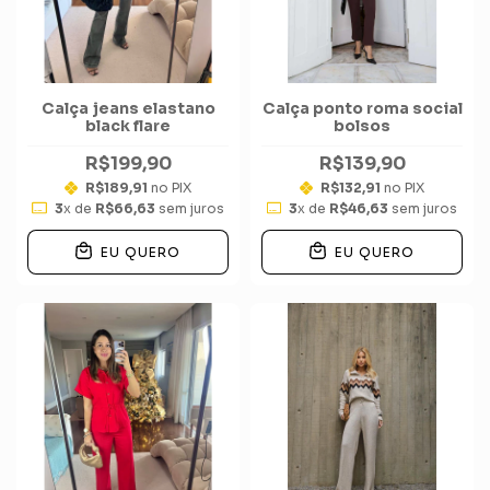
Calça jeans elastano
Calça ponto roma social
black flare
bolsos
R$199,90
R$139,90
R$189,91
no PIX
R$132,91
no PIX
3
x de
R$66,63
sem juros
3
x de
R$46,63
sem juros
EU QUERO
EU QUERO