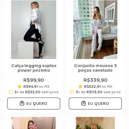
Calça legging suplex
Conjunto mousse 3
power pezinho
peças canelado
R$99,90
R$339,90
R$94,91
no PIX
R$322,91
no PIX
3
x de
R$33,30
sem juros
3
x de
R$113,30
sem juros
EU QUERO
EU QUERO