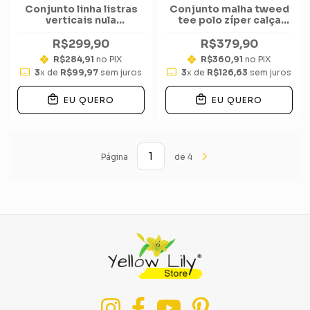
Conjunto linha listras
Conjunto malha tweed
verticais nula
tee polo zíper calça
manga calça wide
wide
R$299,90
R$379,90
R$284,91
no PIX
R$360,91
no PIX
3
x de
R$99,97
sem juros
3
x de
R$126,63
sem juros
EU QUERO
EU QUERO
Página
de 4