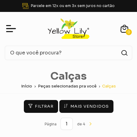
FRETE GRÁTIS para SUDESTE acima de R$ 350,00
0
Calças
Início
Peças selecionadas pra você
Calças
FILTRAR
MAIS VENDIDOS
Página
de 4