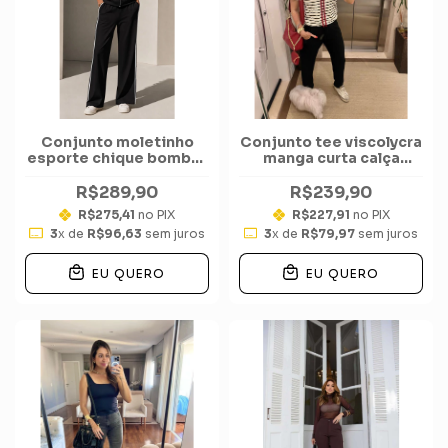
Conjunto moletinho
Conjunto tee viscolycra
esporte chique bomber
manga curta calça
calça track
moletinho punho
R$289,90
R$239,90
R$275,41
no PIX
R$227,91
no PIX
3
x de
R$96,63
sem juros
3
x de
R$79,97
sem juros
EU QUERO
EU QUERO