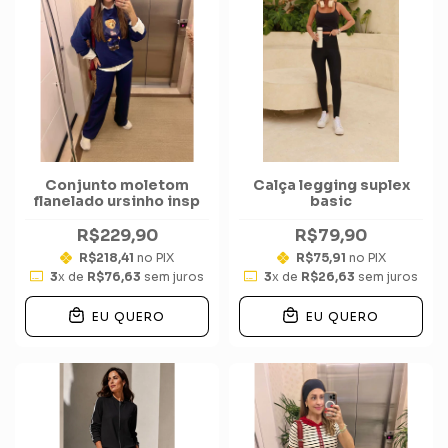
Conjunto moletom
Calça legging suplex
flanelado ursinho insp
basic
R$229,90
R$79,90
R$218,41
no PIX
R$75,91
no PIX
3
x de
R$76,63
sem juros
3
x de
R$26,63
sem juros
EU QUERO
EU QUERO