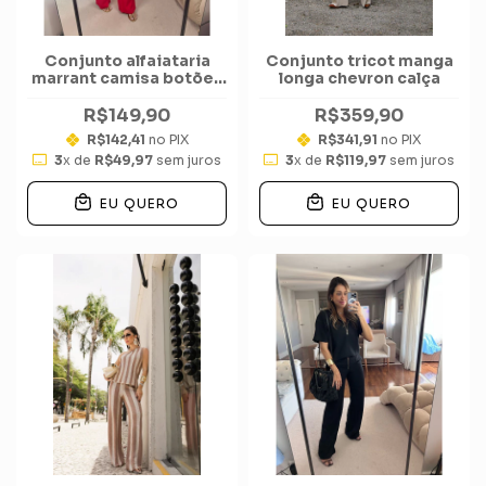
Conjunto alfaiataria
Conjunto tricot manga
marrant camisa botões
longa chevron calça
cintinho calça
R$149,90
R$359,90
R$142,41
no PIX
R$341,91
no PIX
3
x de
R$49,97
sem juros
3
x de
R$119,97
sem juros
EU QUERO
EU QUERO