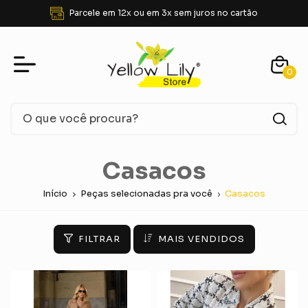
Parcele em 12x ou em 3x sem juros no cartão
0
Casacos
Início
Peças selecionadas pra você
Casacos
FILTRAR
MAIS VENDIDOS