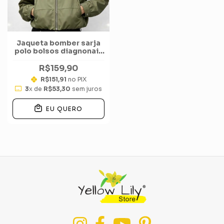
Jaqueta bomber sarja
polo bolsos diagnonais
zíper
R$159,90
R$151,91
no PIX
3
x de
R$53,30
sem juros
EU QUERO