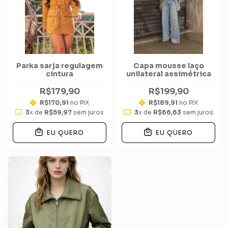
Parka sarja regulagem
Capa mousse laço
cintura
unilateral assimétrica
R$179,90
R$199,90
R$170,91
no PIX
R$189,91
no PIX
3
x de
R$59,97
sem juros
3
x de
R$66,63
sem juros
EU QUERO
EU QUERO