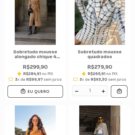
Sobretudo mousse
Sobretudo mousse
alongado chique 4
quadrados
botões faixa
R$299,90
R$279,90
R$284,91
no PIX
R$265,91
no PIX
3
x de
R$99,97
sem juros
3
x de
R$93,30
sem juros
EU QUERO