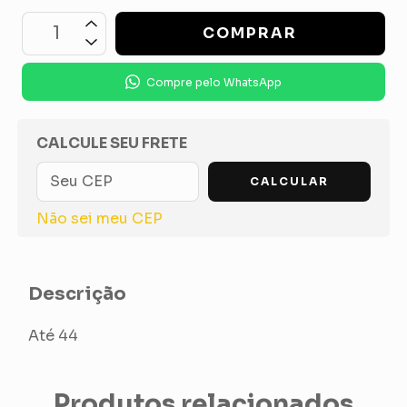
Compre pelo WhatsApp
OPÇÕES DE FRETE
CALCULE SEU FRETE
CALCULAR
Não sei meu CEP
Descrição
Até 44
Produtos relacionados