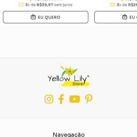
3
x de
R$39,97
sem juros
3
x de
R$2
EU QUERO
EU
Navegação