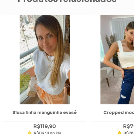
Blusa linha manguinha evasê
Cropped moda
R$119,90
R$7
R$113,91
no PIX
R$75