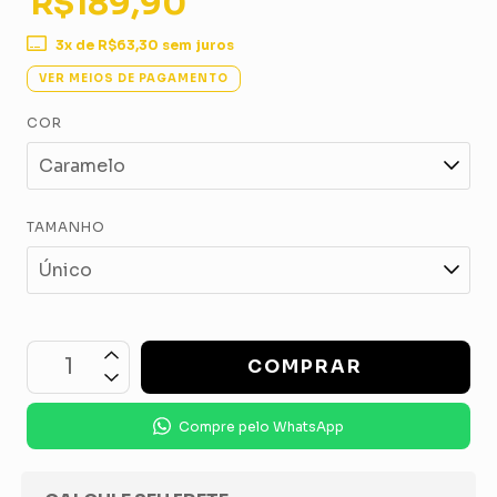
R$189,90
3
x de
R$63,30
sem juros
VER MEIOS DE PAGAMENTO
COR
TAMANHO
Compre pelo WhatsApp
OPÇÕES DE FRETE