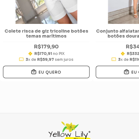
Colete risca de giz tricoline botões
Conjunto alfaiata
temas marítimos
botões dour
R$179,90
R$34
R$170,91
no PIX
R$332
3
x de
R$59,97
sem juros
3
x de
R$11
EU QUERO
EU