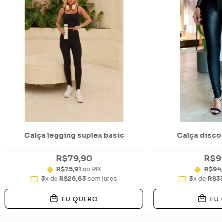
Calça legging suplex basic
Calça disco 
R$79,90
R$9
R$75,91
no PIX
R$94
3
x de
R$26,63
sem juros
3
x de
R$3
EU QUERO
EU