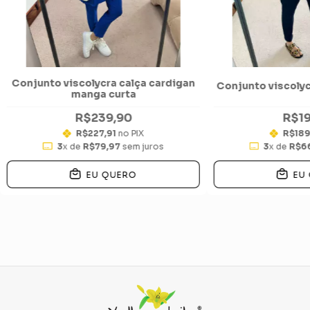
Conjunto viscolycra calça cardigan
Conjunto viscolyc
manga curta
R$239,90
R$19
R$227,91
no PIX
R$189
3
x de
R$79,97
sem juros
3
x de
R$6
EU QUERO
EU