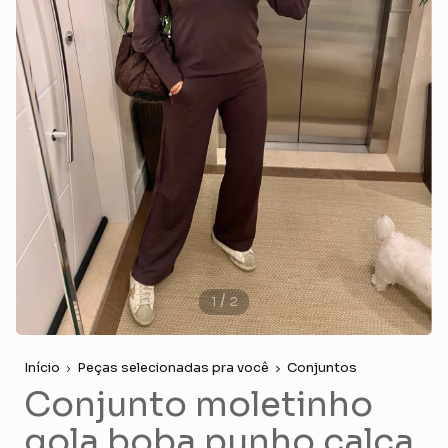
/
1
2
Início
Peças selecionadas pra você
Conjuntos
Conjunto moletinho
gola boba punho calça