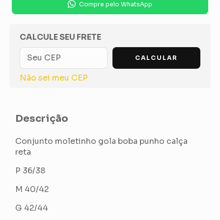
Compre pelo WhatsApp
OPÇÕES DE FRETE
CALCULE SEU FRETE
CALCULAR
Não sei meu CEP
Descrição
Conjunto moletinho gola boba punho calça
reta
P 36/38
M 40/42
G 42/44