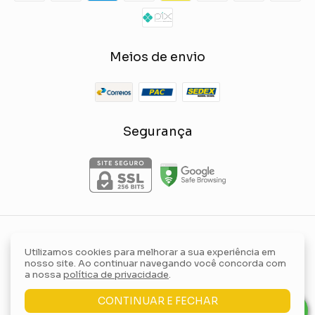
Meios de envio
Segurança
- Yellow Lily
Conjunto moletinho gola boba punho calça reta
Utilizamos cookies para melhorar a sua experiência em
Store
nosso site. Ao continuar navegando você concorda com
©2026. Yellow Lily Store Comércio de Roupas e Acessórios Ltda -
a nossa
política de privacidade
.
36554614000162. Todos os direitos reservados.
CONTINUAR E FECHAR