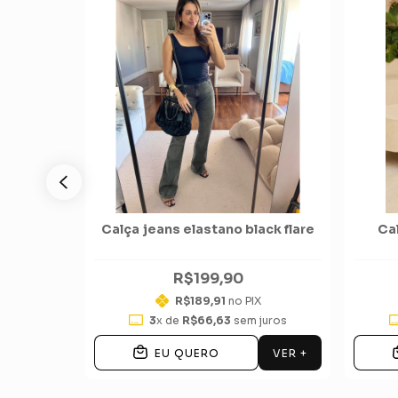
tee polo
Calça jeans elastano black flare
Ca
e
R$199,90
X
R$189,91
no PIX
juros
3
x de
R$66,63
sem juros
VER +
VER +
EU QUERO