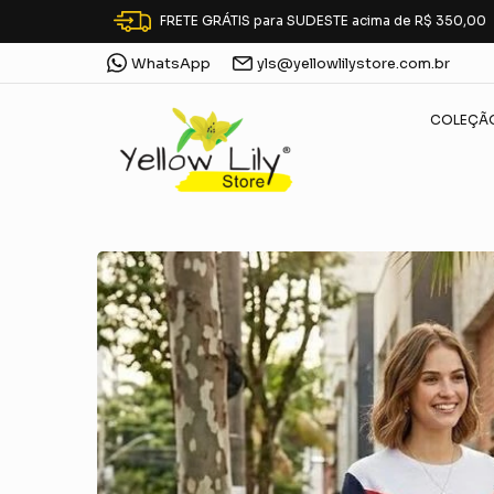
FRETE GRÁTIS para SUDESTE acima de R$ 350,00
WhatsApp
yls@yellowlilystore.com.br
COLEÇÃ