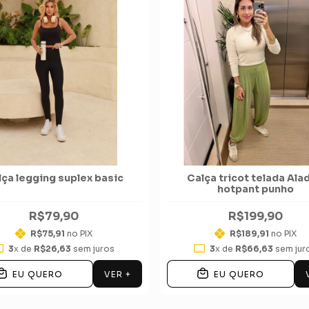
lça legging suplex basic
Calça tricot telada Ala
hotpant punho
R$79,90
R$199,90
R$75,91
no PIX
R$189,91
no PIX
3
x de
R$26,63
sem juros
3
x de
R$66,63
sem jur
VER +
EU QUERO
EU QUERO