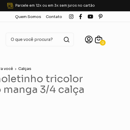
Parcele em 12x ou em 3x sem juros no cartão
Quem Somos
Contato
0
ra você
Calças
letinho tricolor
 manga 3/4 calça