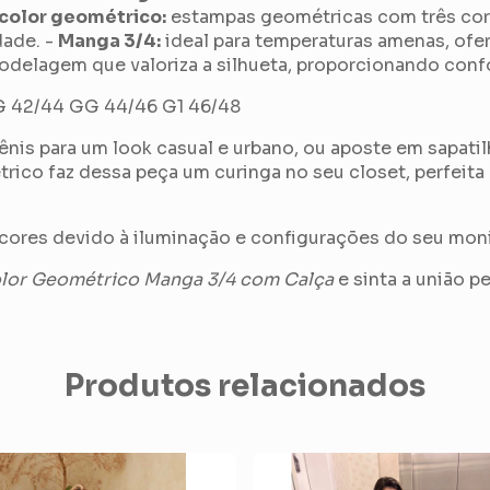
icolor geométrico:
estampas geométricas com três cor
dade. -
Manga 3/4:
ideal para temperaturas amenas, ofe
delagem que valoriza a silhueta, proporcionando conf
G 42/44 GG 44/46 G1 46/48
is para um look casual e urbano, ou aposte em sapatil
trico faz dessa peça um curinga no seu closet, perfei
cores devido à iluminação e configurações do seu moni
olor Geométrico Manga 3/4 com Calça
e sinta a união pe
Produtos relacionados