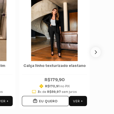
dim
Calça linho texturizado elastano
Calça p
R$179,90
R$170,91
no PIX
os
3
x de
R$59,97
sem juros
VER +
VER +
EU QUERO