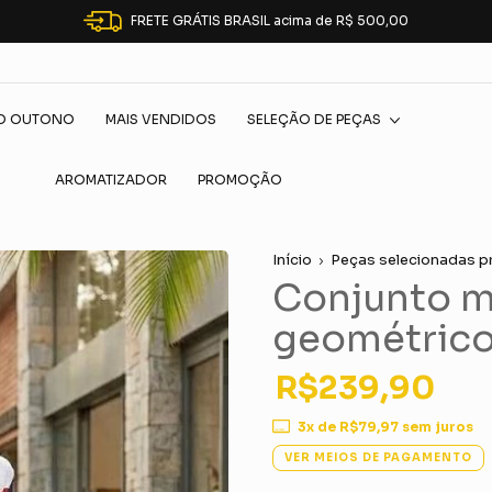
FRETE GRÁTIS BRASIL acima de R$ 500,00
O OUTONO
MAIS VENDIDOS
SELEÇÃO DE PEÇAS
AROMATIZADOR
PROMOÇÃO
Início
Peças selecionadas p
Conjunto mo
geométrico
R$239,90
3
x de
R$79,97
sem juros
VER MEIOS DE PAGAMENTO