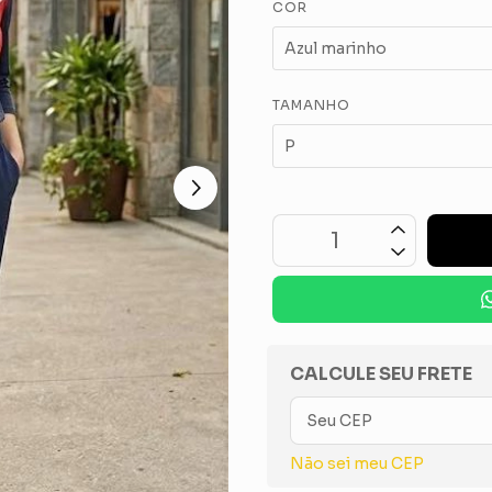
COR
TAMANHO
OPÇÕES DE FRETE
CALCULE SEU FRETE
Não sei meu CEP