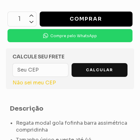
Compre pelo WhatsApp
OPÇÕES DE FRETE
CALCULE SEU FRETE
CALCULAR
Não sei meu CEP
Descrição
Regata modal gola fofinha barra assimétrica
compridinha
Tamanho único e veste até 44