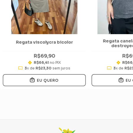
Regata canel
Regata viscolycra bicolor
destroyed
R$69,90
R$6
R$66,41
no PIX
R$66
3
x de
R$23,30
sem juros
3
x de
R$2
EU QUERO
EU