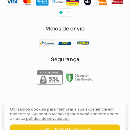
Meios de envio
Segurança
- Yellow
Regata modal gola fofinha barra assimétrica compridinha
Utilizamos cookies para melhorar a sua experiência em
Lily Store
nosso site. Ao continuar navegando você concorda com
©2026. Yellow Lily Store Comércio de Roupas e Acessórios Ltda -
a nossa
política de privacidade
.
36554614000162. Todos os direitos reservados.
CONTINUAR E FECHAR