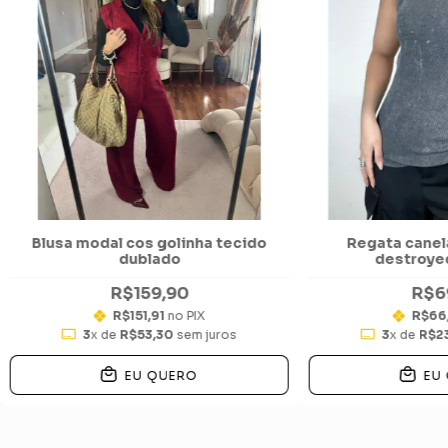
Blusa modal cos golinha tecido
Regata canel
dublado
destroyed
R$159,90
R$6
R$151,91
no PIX
R$66
3
x de
R$53,30
sem juros
3
x de
R$2
EU QUERO
EU