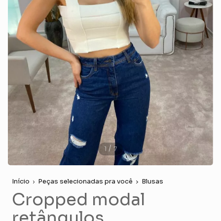
/
1
7
Início
Peças selecionadas pra você
Blusas
Cropped modal
retângulos