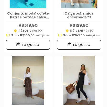
Conjunto modal colete
Calça poliamida
listras botões calça
encorpada fit
wide
R$319,90
R$129,90
R$303,91
no PIX
R$123,41
no PIX
3
x de
R$106,63
sem juros
3
x de
R$43,30
sem juros
EU QUERO
EU QUERO