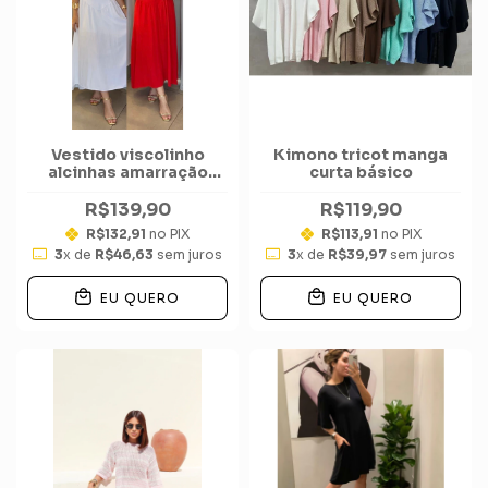
Vestido viscolinho
Kimono tricot manga
alcinhas amarração
curta básico
deslocado midi
R$139,90
R$119,90
R$132,91
no PIX
R$113,91
no PIX
3
x de
R$46,63
sem juros
3
x de
R$39,97
sem juros
EU QUERO
EU QUERO