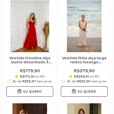
Vestido tricoline alça
Vestido linha alça larga
busto desenhado 3
relevo losango
marias
pontinhos
R$179,90
R$279,90
R$170,91
no PIX
R$265,91
no PIX
3
x de
R$59,97
sem juros
3
x de
R$93,30
sem juros
EU QUERO
EU QUERO