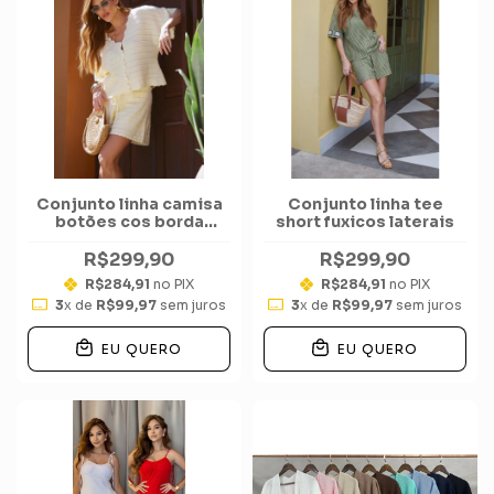
Conjunto linha camisa
Conjunto linha tee
botões cos borda
short fuxicos laterais
nuvem short
R$299,90
R$299,90
R$284,91
no PIX
R$284,91
no PIX
3
x de
R$99,97
sem juros
3
x de
R$99,97
sem juros
EU QUERO
EU QUERO