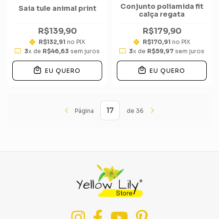
Conjunto poliamida fit
Saia tule animal print
calça regata
R$139,90
R$179,90
R$132,91
no PIX
R$170,91
no PIX
3
x de
R$46,63
sem juros
3
x de
R$59,97
sem juros
EU QUERO
EU QUERO
Página
de 36