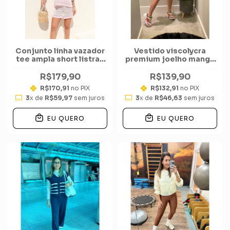
Conjunto linha vazador
Vestido viscolycra
tee ampla short listras
premium joelho manga
bicolor
sequinha bolsos
R$179,90
R$139,90
R$170,91
no PIX
R$132,91
no PIX
3
x de
R$59,97
sem juros
3
x de
R$46,63
sem juros
EU QUERO
EU QUERO