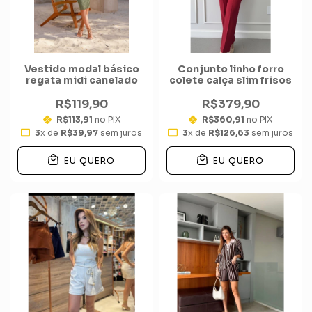
Vestido modal básico
Conjunto linho forro
regata midi canelado
colete calça slim frisos
R$119,90
R$379,90
R$113,91
no PIX
R$360,91
no PIX
3
x de
R$39,97
sem juros
3
x de
R$126,63
sem juros
EU QUERO
EU QUERO