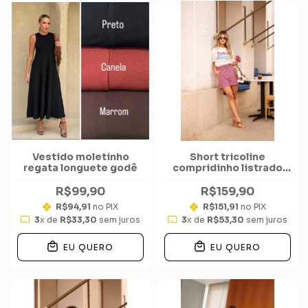
Vestido moletinho
Short tricoline
regata longuete godê
compridinho listrado
verão
R$99,90
R$159,90
R$94,91
no PIX
R$151,91
no PIX
3
x de
R$33,30
sem juros
3
x de
R$53,30
sem juros
EU QUERO
EU QUERO