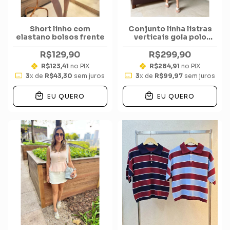
Short linho com
Conjunto linha listras
elastano bolsos frente
verticais gola polo
short
R$129,90
R$299,90
R$123,41
no PIX
R$284,91
no PIX
3
x de
R$43,30
sem juros
3
x de
R$99,97
sem juros
EU QUERO
EU QUERO