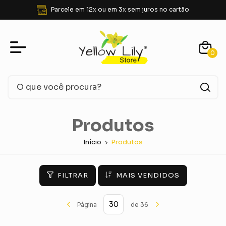
 cartão
FRETE GRÁTIS para SUDESTE acima de
0
Produtos
Início
Produtos
FILTRAR
MAIS VENDIDOS
Página
de 36