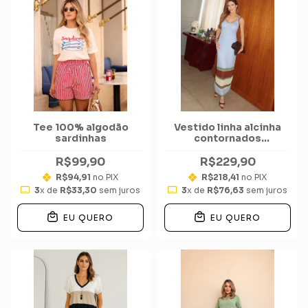
Tee 100% algodão
Vestido linha alcinha
sardinhas
contornados
barra tricolor
R$99,90
R$229,90
R$94,91
no PIX
R$218,41
no PIX
3
x de
R$33,30
sem juros
3
x de
R$76,63
sem juros
EU QUERO
EU QUERO