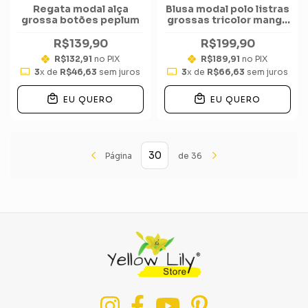
Regata modal alça
Blusa modal polo listras
grossa botões peplum
grossas tricolor manga
curta
R$139,90
R$199,90
R$132,91
no PIX
R$189,91
no PIX
3
x de
R$46,63
sem juros
3
x de
R$66,63
sem juros
EU QUERO
EU QUERO
Página
de 36