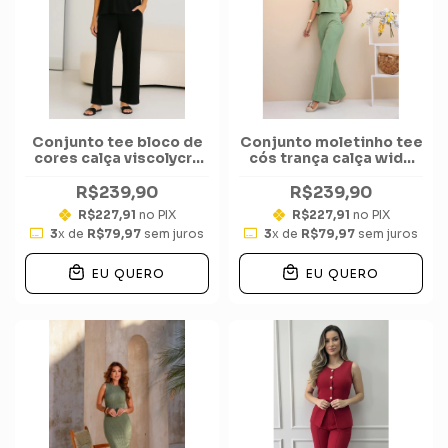
Conjunto tee bloco de
Conjunto moletinho tee
cores calça viscolycra
cós trança calça wide
com elastano Premium
frisos bolso
R$239,90
R$239,90
R$227,91
no PIX
R$227,91
no PIX
3
x de
R$79,97
sem juros
3
x de
R$79,97
sem juros
EU QUERO
EU QUERO