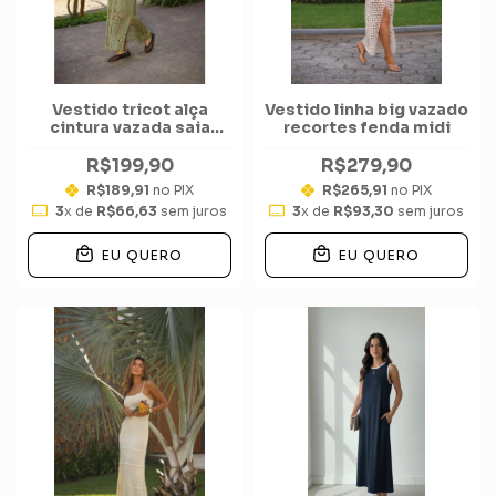
Vestido tricot alça
Vestido linha big vazado
cintura vazada saia
recortes fenda midi
longuete quadrados
relevo
R$199,90
R$279,90
R$189,91
no PIX
R$265,91
no PIX
3
x de
R$66,63
sem juros
3
x de
R$93,30
sem juros
EU QUERO
EU QUERO