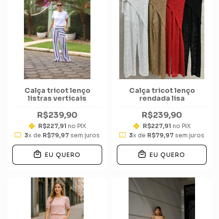
Calça tricot lenço
Calça tricot lenço
listras verticais
rendada lisa
R$239,90
R$239,90
R$227,91
no PIX
R$227,91
no PIX
3
x de
R$79,97
sem juros
3
x de
R$79,97
sem juros
EU QUERO
EU QUERO