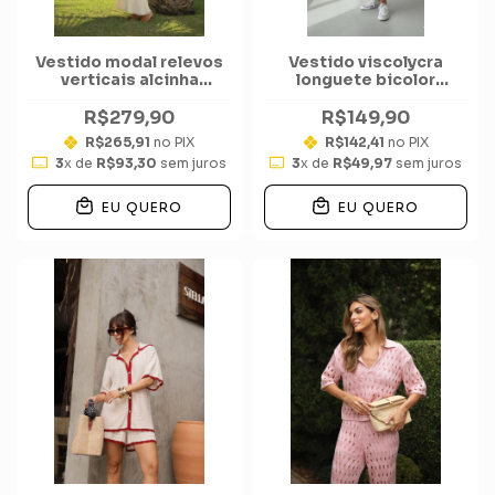
Vestido modal relevos
Vestido viscolycra
verticais alcinha
longuete bicolor
camadas longuete
manga gola
R$279,90
R$149,90
R$265,91
no PIX
R$142,41
no PIX
3
x de
R$93,30
sem juros
3
x de
R$49,97
sem juros
EU QUERO
EU QUERO