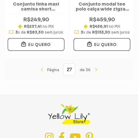
Conjunto linha maxi
Conjunto modal tee
camisa short
polo calça wide zigzag
contorno bicolor
vazado total
R$249,90
R$459,90
R$237,41
no PIX
R$436,91
no PIX
3
x de
R$83,30
sem juros
3
x de
R$153,30
sem juros
EU QUERO
EU QUERO
Página
de 36