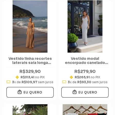
Vestido linha recortes
Vestido modal
laterais saia longa
encorpado canelado
fenda
tubinho longuete
relevos quadradinhos
recorte costas
R$329,90
R$279,90
R$313,41
no PIX
R$265,91
no PIX
3
x de
R$109,97
sem juros
3
x de
R$93,30
sem juros
EU QUERO
EU QUERO