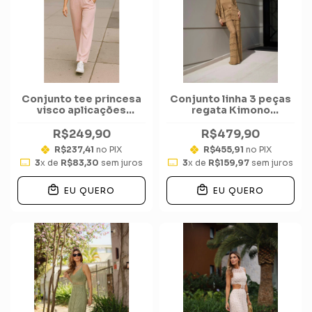
Conjunto tee princesa
Conjunto linha 3 peças
visco aplicações
regata Kimono
calça moletinho
calça rendado
R$249,90
R$479,90
R$237,41
no PIX
R$455,91
no PIX
3
x de
R$83,30
sem juros
3
x de
R$159,97
sem juros
EU QUERO
EU QUERO